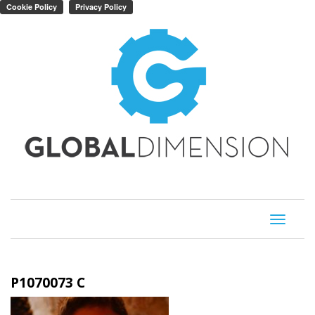
Toggle
navigati
P1070073 C