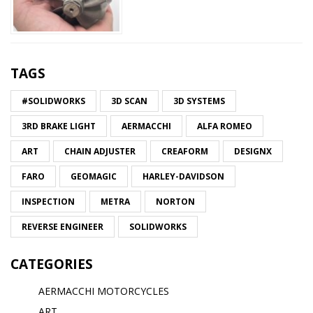
TAGS
#SOLIDWORKS
3D SCAN
3D SYSTEMS
3RD BRAKE LIGHT
AERMACCHI
ALFA ROMEO
ART
CHAIN ADJUSTER
CREAFORM
DESIGNX
FARO
GEOMAGIC
HARLEY-DAVIDSON
INSPECTION
METRA
NORTON
REVERSE ENGINEER
SOLIDWORKS
CATEGORIES
AERMACCHI MOTORCYCLES
ART