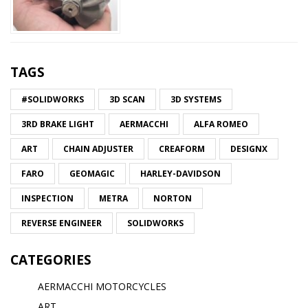
TAGS
#SOLIDWORKS
3D SCAN
3D SYSTEMS
3RD BRAKE LIGHT
AERMACCHI
ALFA ROMEO
ART
CHAIN ADJUSTER
CREAFORM
DESIGNX
FARO
GEOMAGIC
HARLEY-DAVIDSON
INSPECTION
METRA
NORTON
REVERSE ENGINEER
SOLIDWORKS
CATEGORIES
AERMACCHI MOTORCYCLES
ART